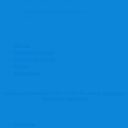
Öffnungs- und Verkaufszeiten:
05:00 Uhr bis 15:00
Uhr
Navigation
Über uns
Flohmarkt Schönefeld
Flohmarkt Marienfelde
Kontakt
Marktordnung
Grafikhane Werbetechnik Berlin © 2026 | Powered by
Grafikhane
|
Impressum
|
Datenschutz
Main Menu